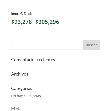
Impra® Decks
Rango
$
93,278
$
305,296
-
de
precios:
desde
$93,278
hasta
$305,296
Comentarios recientes
Archivos
Categorías
No hay categorías
Meta