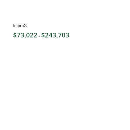
Impra®
Rango
$
73,022
$
243,703
-
de
precios:
desde
$73,022
hasta
$243,703