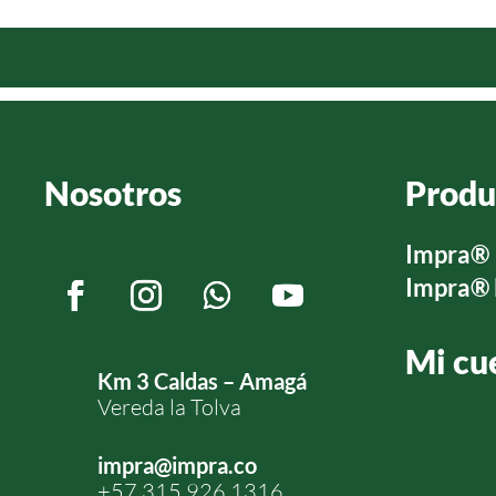
Nosotros
Produ
Impra®
Impra®
Mi cu
Km 3 Caldas – Amagá
Vereda la Tolva
impra@impra.co
+57 315 926 1316