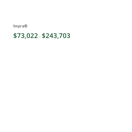
Impra®
Rango
$
73,022
$
243,703
-
de
precios:
desde
$73,022
hasta
$243,703