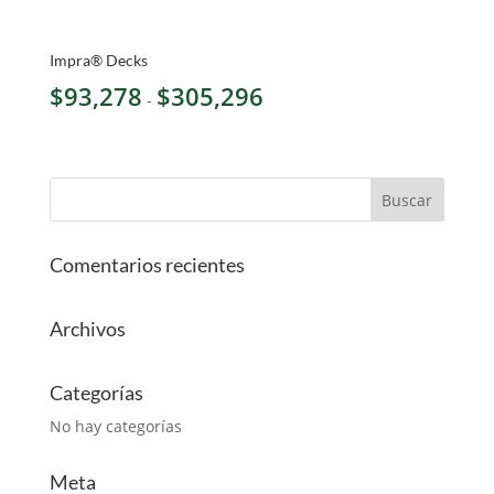
Impra® Decks
Rango
$
93,278
$
305,296
-
de
precios:
desde
$93,278
hasta
$305,296
Comentarios recientes
Archivos
Categorías
No hay categorías
Meta