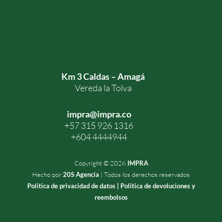
Km 3 Caldas – Amagá
Vereda la Tolva
impra@impra.co
+57 315 926 1316
+604 4444944
Copyright © 2026
IMPRA
Hecho por
20S Agencia
| Todos los derechos reservados
Política de privacidad de datos |
Política de devoluciones y
reembolsos