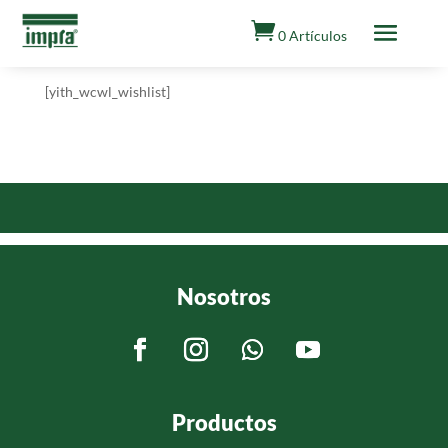

0 Artículos
[yith_wcwl_wishlist]
Nosotros
Productos